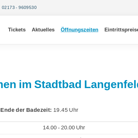
02173 - 9609530
Tickets
Aktuelles
Öffnungszeiten
Eintrittspreis
men im Stadtbad Langenfel
Mitglieder-Service
Ge
Alles zur Mitgliedschaft
St
r
Ende der Badezeit:
19.45 Uhr
Downloads
La
Termine
40
14.00 - 20.00 Uhr
Fragen & Antworten