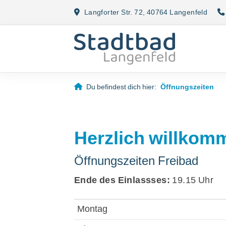
Langforter Str. 72, 40764 Langenfeld
Du befindest dich hier:
Öffnungszeiten
Quicklinks
Herzlich willkom
Sportangebote finden
Öffnungszeiten Freibad
Unser Sportangebot
Ende des Einlassses:
19.15 Uh
Sportsuche
Ausfälle und Vertretungen
Montag
Deutsches Sportabzeichen